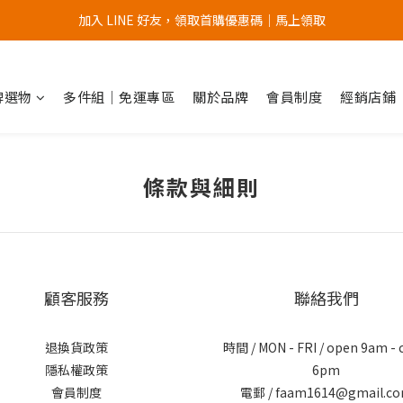
加入 LINE 好友，領取首購優惠碼｜馬上領取
加入官網會員，首次購買 " 免運 "
加入官網會員，首次購買 " 免運 "
品牌選物
多件組｜免運專區
關於品牌
會員制度
經銷店鋪
條款與細則
顧客服務
聯絡我們
退換貨政策
時間 / MON - FRI / open 9am - 
隱私權政策
6pm
會員制度
電郵 / faam1614@gmail.c