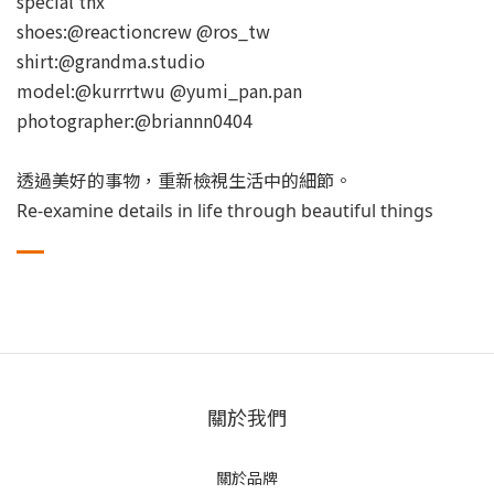
special thx
shoes:@reactioncrew @ros_tw
shirt:@grandma.studio
model:@kurrrtwu @yumi_pan.pan
photographer:@briannn0404
透過美好的事物，重新檢視生活中的細節。
Re-examine details in life through beautiful things
關於我們
關於品牌