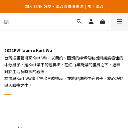
加入 LINE 好友，領取首購優惠碼｜馬上領取
加入官網會員，首次購買 " 免運 "
加入官網會員，首次購買 " 免運 "
faam x Kurt Wu
2021FW
台灣插畫藝術家Kurt Wu，以簡約、圓滑的線條勾勒出辨識度極佳的
中分男子，是Kurt筆下的經典IP，在紅白黑簡潔的畫風之下，詮釋
對於生活及時事的看法。
本次與Kurt Wu攜手推出三款襪品，並將經典的中分男子、愛心巧妙
融入織襪之中。