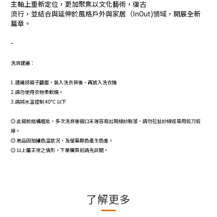
主軸上重新定位，更加聚焦以文化藝術，復古
流行，並結合與延伸於風格戶外與家居（InOut)領域，開展全新
篇章。
-
洗滌建議：
1.建議將襪子翻面，裝入洗衣袋後，再放入洗衣機
2.請勿使用衣物柔軟精。
3.請將水溫控制 40°C 以下
◎ 此襪款結構粗壯，多次洗滌後襪口末端容易出現線紗脫落，請勿拉扯紗線或是用剪刀剪
掉。
◎
商品因拍攝色溫狀況，及螢幕顯色產生色差。
◎
以上屬正常之情形，下單購買前請先詳閱。
了解更多