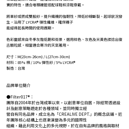
實的特性，適合堆積襪管搭配球鞋和涼鞋穿戴。
將單紗或撚成雙股紗，提升織襪的強韌性，降低紗線斷裂、起球狀況發
生，沿用了 LYCRA® 彈性纖維，
確保襪子
能經得起長時間的使用週期。
色彩靈感來自冬季灰階低飽和街景，選用棕色、灰色及米黃色揉捻出復
古顆粒感，相當適合寒冷的天氣著用。
尺寸：M(23cm-26cm) / L(27cm-30cm)
材料：85% 棉 / 10% 彈性紗 / 5% LYCRA®
製造：台灣
品牌單位簡介
●Filter017®：
團隊自2004年於台灣成軍以來，以創意單位自居，除經常透過設
計及創意策略遊走於各種領域，並同時獨立經
營自有同名品牌，成立名為「CREALIVE DEPT.」的概念店鋪。近
年團隊核心結構上也逐漸演變為多元的國際性
組織，藉此利用文化上的多元視野，於在自有品牌的風格與取材