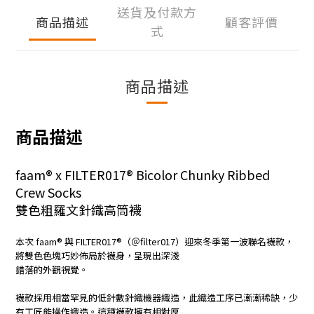
送貨及付款方
商品描述
顧客評價
式
商品描述
商品描述
faam® x FILTER017® Bicolor Chunky Ribbed
Crew Socks
雙色粗羅文針織高筒襪
本次 faam® 與 FILTER017®（＠filter017）迎來冬季第一波聯名襪款，
將雙色色塊巧妙佈局於襪身，呈現出深淺
錯落的外觀視覺。
襪款採用相當罕見的低針數針織機器織造，此織造工序已漸漸稀缺，少
有工匠能操作織造。
這種襪款擁有相對厚