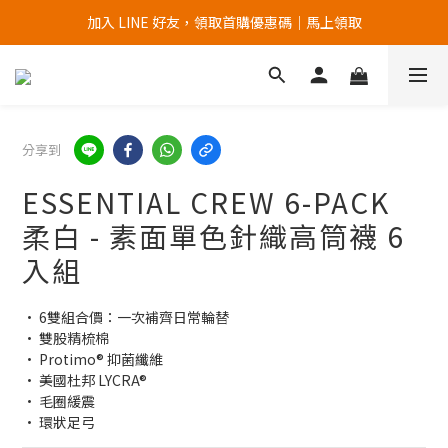
加入 LINE 好友，領取首購優惠碼｜馬上領取
加入官網會員，首次購買 " 免運 "
加入官網會員，首次購買 " 免運 "
分享到
ESSENTIAL CREW 6-PACK
柔白 - 素面單色針織高筒襪 6
入組
• 6雙組合價：一次補齊日常輪替
• 雙股精梳棉
• Protimo® 抑菌纖維
• 美國杜邦 LYCRA®
• 毛圈緩震
• 環狀足弓