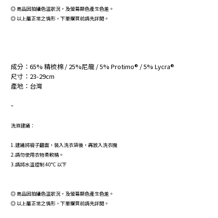
◎
商品因拍攝色溫狀況，及螢幕顯色產生色差。
◎
以上屬正常之情形，下單購買前請先詳閱。
成分：65% 精梳棉 / 25%尼龍 / 5% Protimo® / 5% Lycra®
尺寸：23-29cm
產地：台灣
-
洗滌建議：
1.建議將襪子翻面，裝入洗衣袋後，再放入洗衣機
2.請勿使用衣物柔軟精。
3.請將水溫控制 40°C 以下
◎
商品因拍攝色溫狀況，及螢幕顯色產生色差。
◎
以上屬正常之情形，下單購買前請先詳閱。