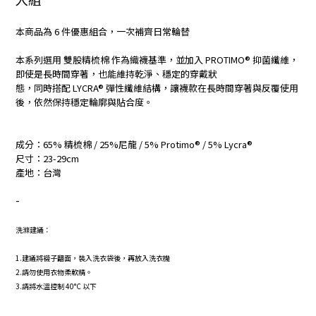
本商品為 6 件優惠組合，一次補齊日常輪替
本系列選用 雙股精梳棉 作為織襪基準，並加入 PROTIMO® 抑菌纖維，
即使是長時間穿著，也能維持乾淨、穩定的穿戴狀
態，同時搭配 LYCRA® 彈性纖維結構，讓襪款在長時間穿著與反覆使用
後，依然保持穩定輪廓與貼合度。
成分：65% 精梳棉 / 25%尼龍 / 5% Protimo® / 5% Lycra®
尺寸：23-29cm
產地：台灣
-
洗滌建議：
1.建議將襪子翻面，裝入洗衣袋後，再放入洗衣機
2.請勿使用衣物柔軟精。
3.請將水溫控制 40°C 以下