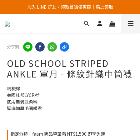
加入 LINE 好友，領取首購優惠碼｜馬上領取
加入官網會員，首次購買 " 免運 "
加入官網會員，首次購買 " 免運 "
分享到
OLD SCHOOL STRIPED
ANKLE 軍月 - 條紋針織中筒襪
精梳棉
美國杜邦LYCRA®
使用無偶氮染料
腳底加厚毛圈緩震
指定分類，faam 商品單筆滿 NT$1,500 即享免運