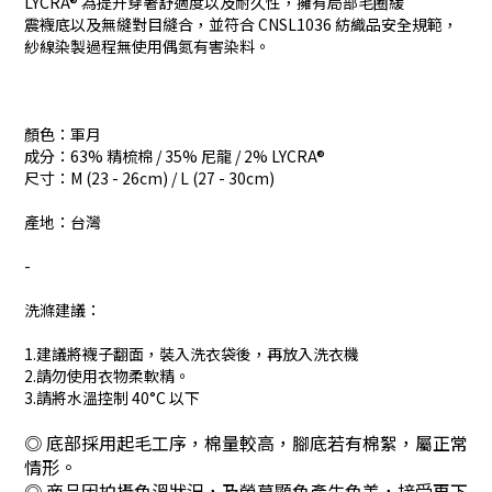
LYCRA® 為提升穿著舒適度以及耐久性，擁有局部毛圈緩
震襪底以及無縫對目縫合，並符合 CNSL1036 紡織品安全規範，
紗線染製過程無使用偶氮有害染料。
顏色：軍月
成分：
63% 精梳棉 / 35% 尼龍 / 2% LYCRA®
尺寸：M (23 - 26cm) / L (27 - 30cm)
產地：台灣
-
洗滌建議：
1.建議將襪子翻面，裝入洗衣袋後，再放入洗衣機
2.請勿使用衣物柔軟精。
3.請將水溫控制 40°C 以下
◎ 底部採用起毛工序，棉量較高，腳底若有棉絮，屬正常
情形。
◎
商品因拍攝色溫狀況，及螢幕顯色產生色差，接受再下