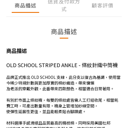
送貨及付款方
商品描述
顧客評價
式
商品描述
商品描述
OLD SCHOOL STRIPED ANKLE - 條紋針織中筒襪
品牌正式推出 OLD SCHOOL 支線，此分支以復古為基調，使用當
今稀少特規針數與更加厚實的棉紗織造，帶來慵懶
及老派的穿戴外觀，此番帶來四款顏色，相當適合日常著用。
有別於市面上條紋襪，每雙的條紋處皆需人工打結收尾，相當耗
費工時，可產出數量有限。襪身上管增加紗線空間，
使彈性延展性更佳，並且能輕柔貼合腳踝處。
材料選擇手感滑順且品質最高的精梳棉，同時採用美國杜邦