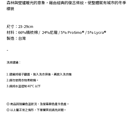
森林與壁爐暖光的意象，藉由經典的復古條紋，使整體賦有城市的冬季
樣貌
尺寸：23-29cm
材料：66%精梳棉 / 24%尼龍 / 5% Protimo® / 5% Lycra®
製造：台灣
-
洗滌建議：
1.建議將襪子翻面，裝入洗衣袋後，再放入洗衣機
2.請勿使用衣物柔軟精。
3.請將水溫控制 40°C 以下
◎
商品因拍攝色溫狀況，及螢幕顯色產生色差。
◎
以上屬正常之情形，下單購買前請先詳閱。