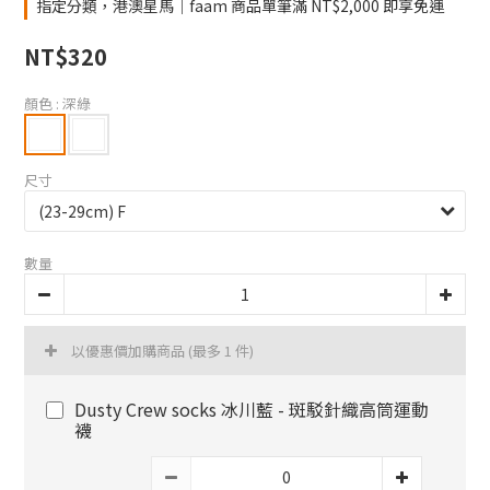
指定分類，港澳星馬｜faam 商品單筆滿 NT$2,000 即享免運
NT$320
顏色
: 深綠
尺寸
數量
以優惠價加購商品
(最多 1 件)
Dusty Crew socks 冰川藍 - 斑駁針織高筒運動
襪