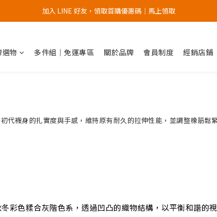
加入 LINE 好友，領取首購優惠碼｜馬上領取
加入官網會員，首次購買 " 免運 "
加入官網會員，首次購買 " 免運 "
品牌選物
多件組｜免運專區
關於品牌
會員制度
經銷店鋪
襪款，承襲初代襪身的扎實度與手感，維持原有耐久的拉伸性能，並調整橡筋
將秋冬彩色糅合灰階色系，透過凹凸的織物結構，以平衡和諧的