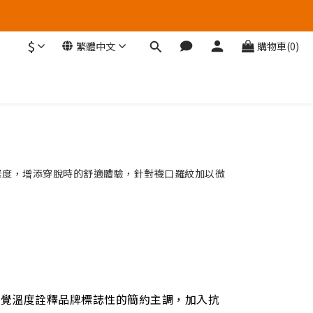
$
繁體中文
購物車(0)
鬆緊度，增添穿脫時的舒適體驗，針對襪口羅紋加以微
視覺溫度詮釋品牌標誌性的簡約主調，加入抗