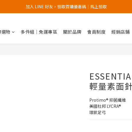
加入 LINE 好友，領取首購優惠碼｜馬上領取
加入官網會員，首次購買 " 免運 "
加入官網會員，首次購買 " 免運 "
品牌選物
多件組｜免運專區
關於品牌
會員制度
經銷店鋪
ESSENTIA
輕量素面
Protimo® 抑菌纖維
美國杜邦 LYCRA®
環狀足弓