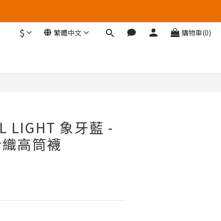
$
繁體中文
購物車(0)
立即購買
L LIGHT 象牙藍 -
針織高筒襪