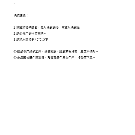
-
洗滌建議：
1.建議將襪子翻面，裝入洗衣袋後，再放入洗衣機
2.請勿使用衣物柔軟精。
3.請將水溫控制 40°C 以下
◎ 底部採用起毛工序，棉量較高，腳底若有棉絮，屬正常情形。
◎
商品因拍攝色溫狀況，及螢幕顯色產生色差，接受再下單。