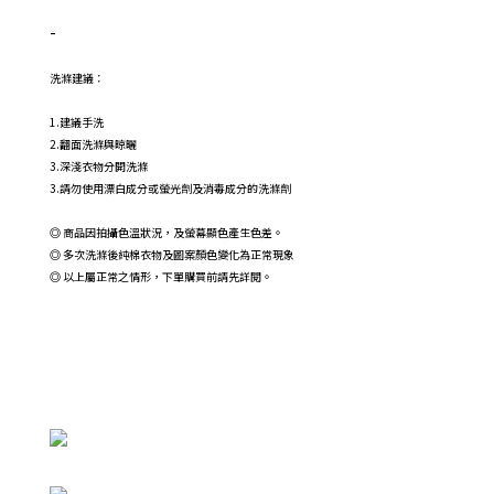
-
洗滌建議：
1.建議手洗
2.翻面洗滌與晾曬
3.深淺衣物分開洗滌
3.請勿使用漂白成分或螢光劑及消毒成分的洗滌劑
◎ 商品因拍攝色溫狀況，及螢幕顯色產生色差。
◎ 多次洗滌後純棉衣物及圖案顏色變化為正常現象
◎ 以上屬正常之情形，下單購買前請先詳閱。