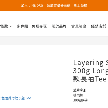
加入 LINE 好友，領取首購優惠碼｜馬上領取
加入官網會員，首次購買 " 免運 "
加入官網會員，首次購買 " 免運 "
品牌選物
多件組｜免運專區
關於品牌
會員制度
經銷店鋪
Layering 
300g Lon
款長袖Tee
落肩廓形
精梳棉
300g厚磅