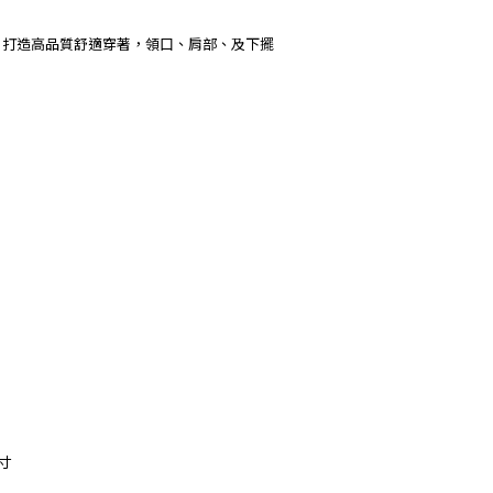
膚，打造高品質舒適穿著，領口、肩部、及下擺
寸