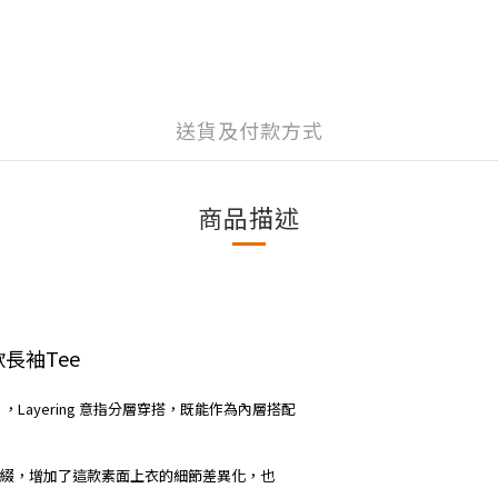
送貨及付款方式
商品描述
基本款長袖Tee
Tee】，Layering 意指分層穿搭，既能作為內層搭配
綴，增加了這款素面上衣的細節差異化，也