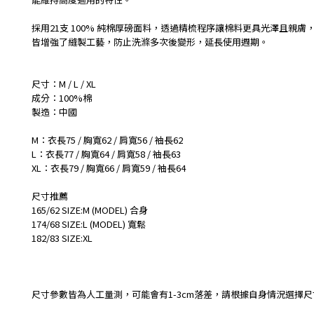
採用21支 100% 純棉厚磅面料，透過精梳程序讓棉料更具光澤且親
皆增強了縫製工藝，防止洗滌多次後變形，延長使用週期。
尺寸：M / L / XL
成分：100%棉
製造：中國
M：衣長75 / 胸寬62 / 肩寬56 / 袖長62
L：衣長77 / 胸寬64 / 肩寬58 / 袖長63
XL：衣長79 / 胸寬66 / 肩寬59 / 袖長64
尺寸推薦
165/62 SIZE:M
(MODEL) 合身
174/68 SIZE:L (MODEL) 寬鬆
182/83 SIZE:XL
尺寸參數皆為人工量測，可能會有1-3cm落差，請根據自身情況選擇尺