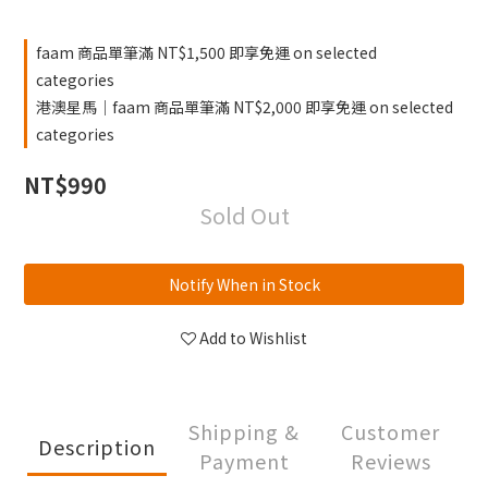
faam 商品單筆滿 NT$1,500 即享免運 on selected
categories
港澳星馬｜faam 商品單筆滿 NT$2,000 即享免運 on selected
categories
NT$990
Sold Out
Notify When in Stock
Add to Wishlist
Shipping &
Customer
Description
Payment
Reviews