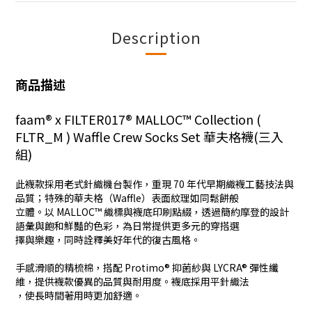
Description
商品描述
faam® x FILTER017® MALLOC™ Collection (
FLTR_M ) Waffle Crew Socks Set 華夫格襪(三入
組)
此襪款採用老式針織機台製作，重現 70 年代早期織襪工藝技法與
品質；特殊的華夫格（Waffle）表面紋理如同鬆餅般
立體。以 MALLOC™ 織標與襪底印刷點綴，透過簡約摩登的設計
語彙與飽和鮮豔的色彩，為日常提供更多元的穿搭選
擇與樂趣，同時詮釋美好年代的復古風格。
手感滑順的精梳棉，搭配 Protimo® 抑菌紗與 LYCRA® 彈性纖
維，提供襪款優異的品質與耐用度。襪底採用平針織法
，使長時間著用時更加舒適。