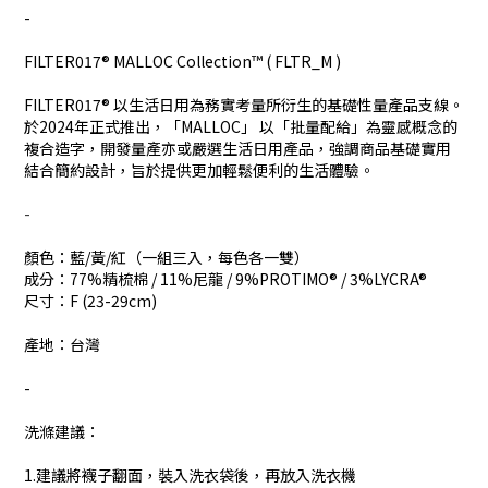
-
FILTER017® MALLOC Collection™ ( FLTR_M )
FILTER017® 以生活日用為務實考量所衍生的基礎性量產品支線。
於2024年正式推出，「MALLOC」 以「批量配給」為靈感概念的
複合造字，開發量產亦或嚴選生活日用產品，強調商品基礎實用
結合簡約設計，旨於提供更加輕鬆便利的生活體驗。
-
顏色：
藍/黃/紅（一組三入，每色各一雙）
成分：77%精梳棉 / 11%尼龍 / 9%PROTIMO® / 3%LYCRA®
尺寸：
F (23-29cm)
產地：台灣
-
洗滌建議：
1.建議將襪子翻面，裝入洗衣袋後，再放入洗衣機