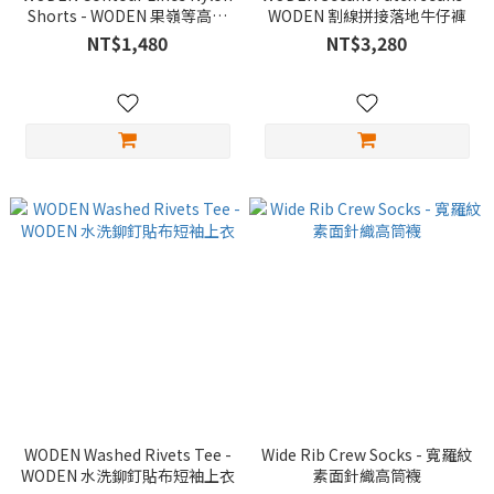
Shorts - WODEN 果嶺等高線
WODEN 割線拼接落地牛仔褲
尼龍短褲
NT$1,480
NT$3,280
WODEN Washed Rivets Tee -
Wide Rib Crew Socks - 寬羅紋
WODEN 水洗鉚釘貼布短袖上衣
素面針織高筒襪