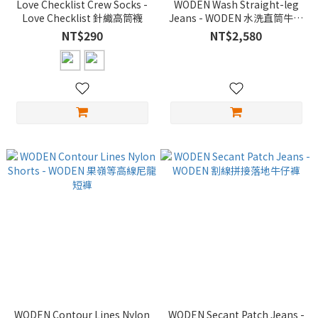
Love Checklist Crew Socks -
WODEN Wash Straight-leg
Love Checklist 針織高筒襪
Jeans - WODEN 水洗直筒牛仔
褲
NT$290
NT$2,580
WODEN Contour Lines Nylon
WODEN Secant Patch Jeans -