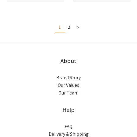
1
2
About
Brand Story
Our Values
Our Team
Help
FAQ
Delivery & Shipping