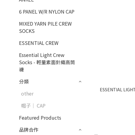
6 PANEL W/R NYLON CAP
MIXED YARN PILE CREW
SOCKS
ESSENTIAL CREW
Essential Light Crew
Socks - 輕量素面針織高筒
襪
分類
ESSENTIAL LI
other
帽子｜ CAP
Featured Products
品牌合作