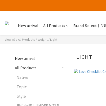
New arrival
All Products
Brand Select｜
View All
/
All Products
/
Weight
/
Light
LIGHT
New arrival
All Products
Native
Topic
Style
男性內褲｜UNDER WEAR