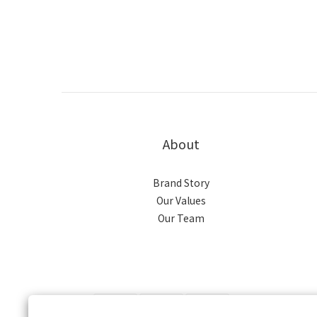
About
Brand Story
Our Values
Our Team