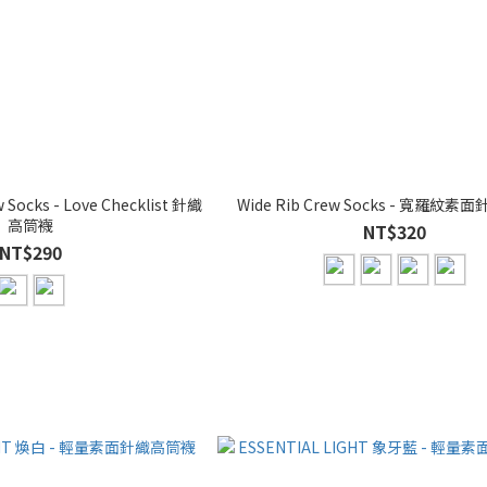
w Socks - Love Checklist 針織
Wide Rib Crew Socks - 寬羅紋
高筒襪
NT$320
NT$290