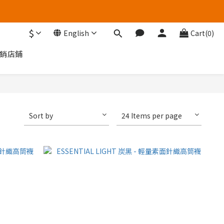
$
English
Cart(0)
銷店鋪
Sort by
24 Items per page