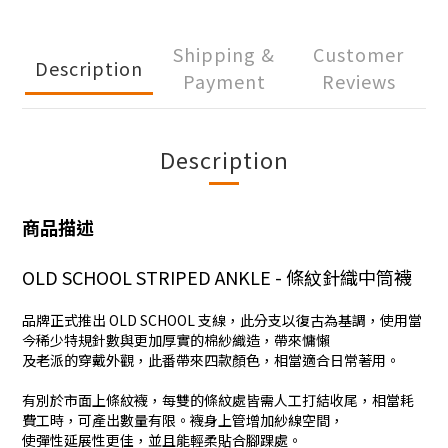
Shipping &
Customer
Description
Payment
Reviews
Description
商品描述
OLD SCHOOL STRIPED ANKLE - 條紋針織中筒襪
品牌正式推出 OLD SCHOOL 支線，此分支以復古為基調，使用當
今稀少特規針數與更加厚實的棉紗織造，帶來慵懶
及老派的穿戴外觀，此番帶來四款顏色，相當適合日常著用。
有別於市面上條紋襪，每雙的條紋處皆需人工打結收尾，相當耗
費工時，可產出數量有限。襪身上管增加紗線空間，
使彈性延展性更佳，並且能輕柔貼合腳踝處。