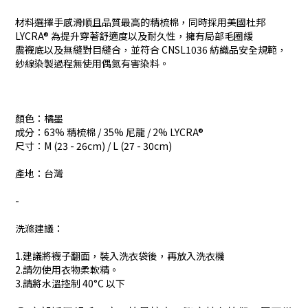
材料選擇手感滑順且品質最高的精梳棉，同時採用美國杜邦
LYCRA® 為提升穿著舒適度以及耐久性，擁有局部毛圈緩
震襪底以及無縫對目縫合，並符合 CNSL1036 紡織品安全規範，
紗線染製過程無使用偶氮有害染料。
顏色：橘墨
成分：
63% 精梳棉 / 35% 尼龍 / 2% LYCRA®
尺寸：M (23 - 26cm) / L (27 - 30cm)
產地：台灣
-
洗滌建議：
1.建議將襪子翻面，裝入洗衣袋後，再放入洗衣機
2.請勿使用衣物柔軟精。
3.請將水溫控制 40°C 以下