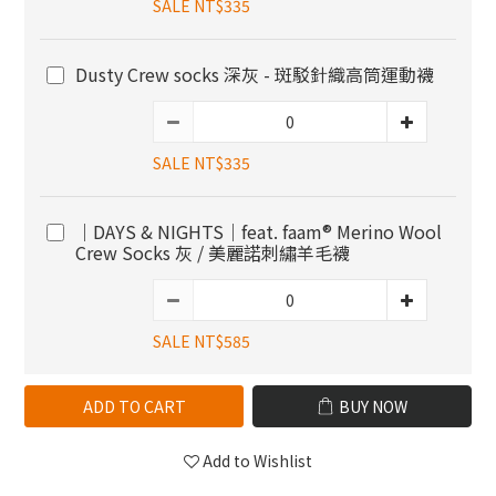
SALE NT$335
Dusty Crew socks 深灰 - 斑駁針織高筒運動襪
SALE NT$335
｜DAYS & NIGHTS｜feat. faam® Merino Wool
Crew Socks 灰 / 美麗諾刺繡羊毛襪
SALE NT$585
ADD TO CART
BUY NOW
Add to Wishlist