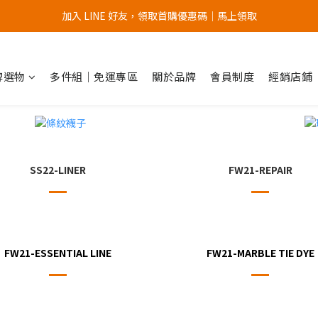
加入 LINE 好友，領取首購優惠碼｜馬上領取
加入官網會員，首次購買 " 免運 "
加入官網會員，首次購買 " 免運 "
品牌選物
多件組｜免運專區
關於品牌
會員制度
經銷店鋪
SS22-LINER
FW21-REPAIR
FW21-ESSENTIAL LINE
FW21-MARBLE TIE DYE