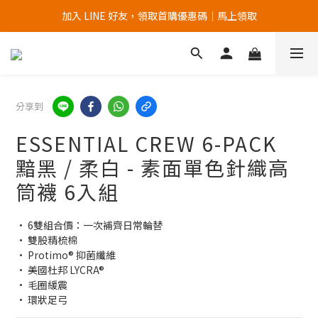
加入 LINE 好友，領取首購優惠碼｜馬上領取
加入官網會員，首次購買 " 免運 "
加入官網會員，首次購買 " 免運 "
分享到
ESSENTIAL CREW 6-PACK
黯黑 / 柔白 - 素面單色針織高
筒襪 6入組
• 6雙組合價：一次補齊日常輪替
• 雙股精梳棉
• Protimo® 抑菌纖維
• 美國杜邦 LYCRA®
• 毛圈緩震
• 環狀足弓