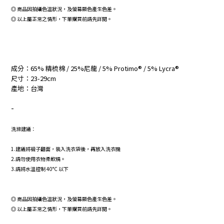
◎
商品因拍攝色溫狀況，及螢幕顯色產生色差。
◎
以上屬正常之情形，下單購買前請先詳閱。
成分：65% 精梳棉 / 25%尼龍 / 5% Protimo® / 5% Lycra®
尺寸：23-29cm
產地：台灣
-
洗滌建議：
1.建議將襪子翻面，裝入洗衣袋後，再放入洗衣機
2.請勿使用衣物柔軟精。
3.請將水溫控制 40°C 以下
◎
商品因拍攝色溫狀況，及螢幕顯色產生色差。
◎
以上屬正常之情形，下單購買前請先詳閱。