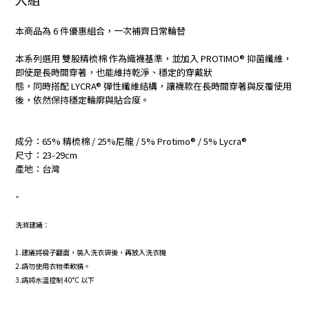
本商品為 6 件優惠組合，一次補齊日常輪替
本系列選用 雙股精梳棉 作為織襪基準，並加入 PROTIMO® 抑菌纖維，
即使是長時間穿著，也能維持乾淨、穩定的穿戴狀
態，同時搭配 LYCRA® 彈性纖維結構，讓襪款在長時間穿著與反覆使用
後，依然保持穩定輪廓與貼合度。
成分：65% 精梳棉 / 25%尼龍 / 5% Protimo® / 5% Lycra®
尺寸：23-29cm
產地：台灣
-
洗滌建議：
1.建議將襪子翻面，裝入洗衣袋後，再放入洗衣機
2.請勿使用衣物柔軟精。
3.請將水溫控制 40°C 以下